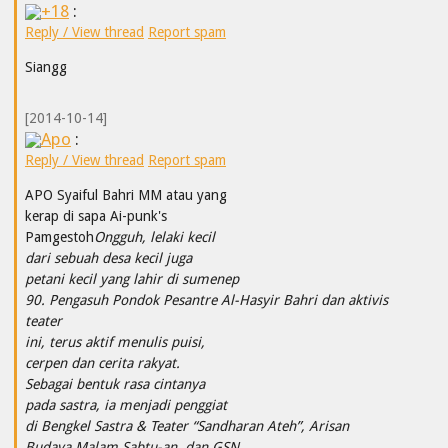
+18
:
Reply / View thread
Report spam
Siangg
[2014-10-14]
Apo
:
Reply / View thread
Report spam
APO Syaiful Bahri MM atau yang
kerap di sapa Ai-punk's
Pamgestoh
Ongguh, lelaki kecil
dari sebuah desa kecil juga
petani kecil yang lahir di sumenep
90. Pengasuh Pondok Pesantre Al-Hasyir Bahri dan aktivis
teater
ini, terus aktif menulis puisi,
cerpen dan cerita rakyat.
Sebagai bentuk rasa cintanya
pada sastra, ia menjadi penggiat
di Bengkel Sastra & Teater “Sandharan Ateh”, Arisan
Budaya Malam Sabtu-an, dan GSN