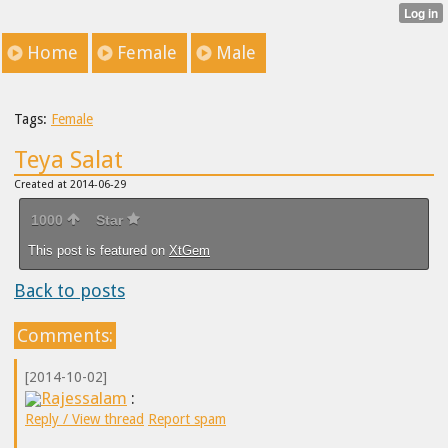
Home
Female
Male
Tags:
Female
Teya Salat
Created at 2014-06-29
1000
Star
This post is featured on
XtGem
Back to posts
Comments:
[2014-10-02]
Rajessalam
:
Reply / View thread
Report spam