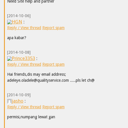
Need Site help and partner
[2014-10-06]
HGN
:
Reply / View thread
Report spam
apa kabar?
[2014-10-08]
Prince3353
:
Reply / View thread
Report spam
Hai friends,dis may email address;
adeleye.oladele@qualityservice.com .....pls let ch@
[2014-10-09]
jasho
:
Reply / View thread
Report spam
permisi,numpang lewat gan