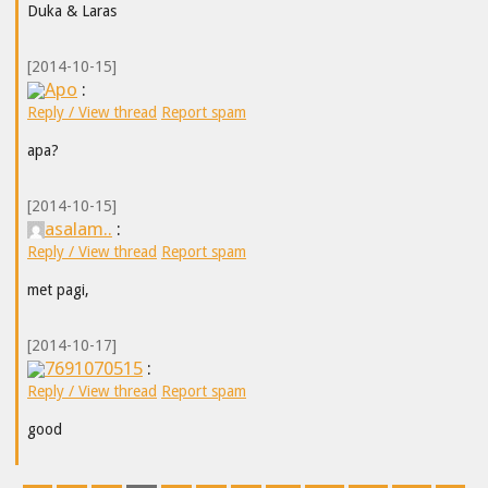
Duka & Laras
[2014-10-15]
Apo
:
Reply / View thread
Report spam
apa?
[2014-10-15]
asalam..
:
Reply / View thread
Report spam
met pagi,
[2014-10-17]
7691070515
:
Reply / View thread
Report spam
good