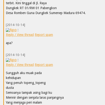
terbit. Kini tinggal di Jl. Raya
Dungkek RT 01/RW 01 Pabengkon
Desa Romben Guna Dungkek Sumenep Madura 69474.
[2014-10-14]
Apo
:
Reply / View thread
Report spam
apa?
[2014-10-14]
Apo
:
Reply / View thread
Report spam
Sungguh aku muak pada
kehidupan
Yang penuh topeng_topeng
dusta
Semoanya tampak asing bagi ku
Mennir dengan senjata laras panjangnya
Yang menjaga peri malam