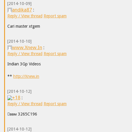
[2014-10-09]
andika87
:
Reply / View thread
Report spam
Cari master xtgem
[2014-10-10]
www.Xnew.In
:
Reply / View thread
Report spam
Indian 3Gp Videos
**
http://Xnew.in
[2014-10-12]
+18
:
Reply / View thread
Report spam
ввм 3265C196
[2014-10-12]