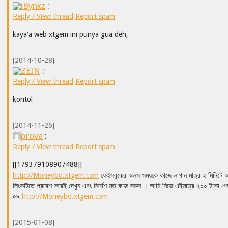
iBynkz
:
Reply / View thread
Report spam
kaya'a web xtgem ini punya gua deh,
[2014-10-28]
ZEIN
:
Reply / View thread
Report spam
kontol
[2014-11-26]
prova
:
Reply / View thread
Report spam
[[179379108907488]]
http://Moneybd.xtgem.com
ফেইসবুকের অলস সময়কে কাজে লাগান মাত্র ২ মিনিটে আ
লিংকটিতে প্রবেশ করেই দেখুন এবং নির্দেশ মত কাজ করুন । আমি নিজে এইমাত্র ২০০ টাকা 
»»
http://Moneybd.xtgem.com
[2015-01-08]