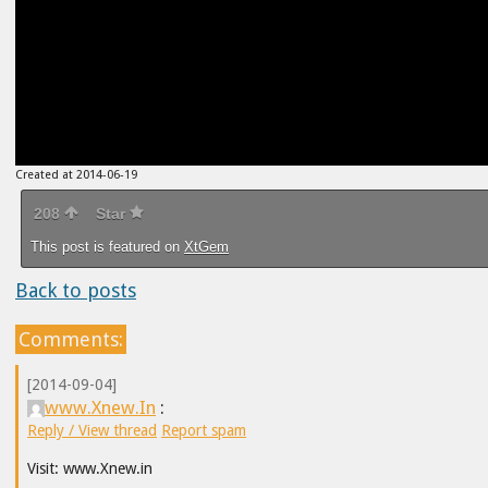
Created at 2014-06-19
208
Star
This post is featured on
XtGem
Back to posts
Comments:
[2014-09-04]
www.Xnew.In
:
Reply / View thread
Report spam
Visit: www.Xnew.in