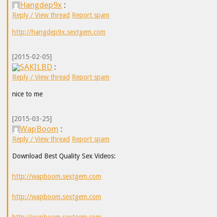
Hangdep9x
:
Reply / View thread
Report spam
http://hangdep9x.sextgem.com
[2015-02-05]
SAKILBD
:
Reply / View thread
Report spam
nice to me
[2015-03-25]
WapBoom
:
Reply / View thread
Report spam
Download Best Quality Sex Videos:
http://wapboom.sextgem.com
http://wapboom.sextgem.com
http://wapboom.sextgem.com