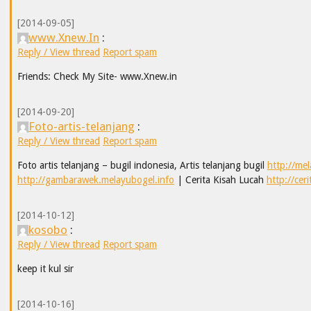
[2014-09-05]
www.Xnew.In
:
Reply / View thread
Report spam
Friends: Check My Site- www.Xnew.in
[2014-09-20]
Foto-artis-telanjang
:
Reply / View thread
Report spam
Foto artis telanjang – bugil indonesia, Artis telanjang bugil
http://me
http://gambarawek.melayubogel.info
| Cerita Kisah Lucah
http://ce
[2014-10-12]
kosobo
:
Reply / View thread
Report spam
keep it kul sir
[2014-10-16]