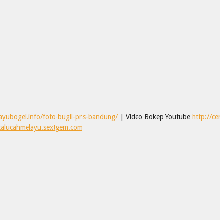
layubogel.info/foto-bugil-pns-bandung/
| Video Bokep Youtube
http://c
ritalucahmelayu.sextgem.com